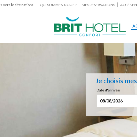
< Vers le site national
QUI SOMMES-NOUS ?
MES RÉSERVATIONS
ACCÈS EN
A
Je choisis me
Date d'arrivée