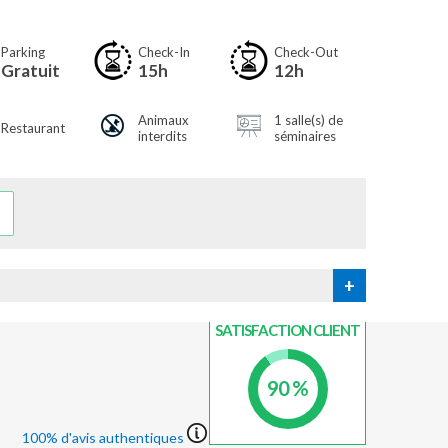
Parking
Check-In
Check-Out
Gratuit
15h
12h
Animaux
1 salle(s) de
Restaurant
interdits
séminaires
+
INDICE DE
SATISFACTION CLIENT
90 %
100% d'avis authentiques