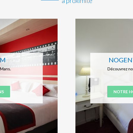
à proximité
KM
NOGENT
 Mans.
Découvrez not
NS
NOTRE H