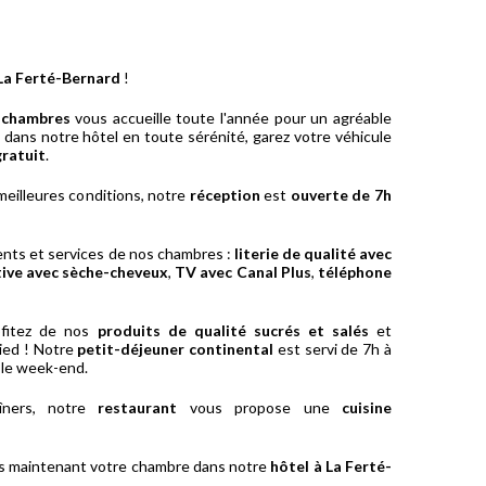
 La Ferté-Bernard
!
9 chambres
vous accueille toute l'année pour un agréable
z dans notre hôtel en toute sérénité, garez votre véhicule
gratuit
.
meilleures conditions, notre
réception
est
ouverte de 7h
ents et services de nos chambres :
literie de qualité avec
tive
avec sèche-cheveux
,
TV avec Canal Plus
,
téléphone
ofitez de nos
produits de qualité sucrés et salés
et
ied ! Notre
petit-déjeuner continental
est servi de 7h à
 le week-end.
îners, notre
restaurant
vous propose une
cuisine
ès maintenant votre chambre dans notre
hôtel à La Ferté-