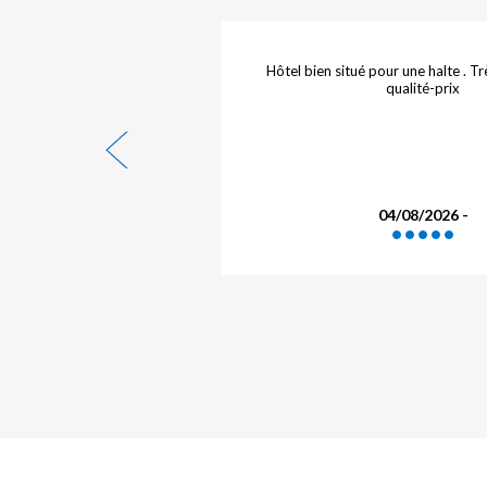
 20 caractères !!!!!!
Hôtel bien situé pour une halte . T
qualité-prix
6 - BOUX
04/08/2026 -