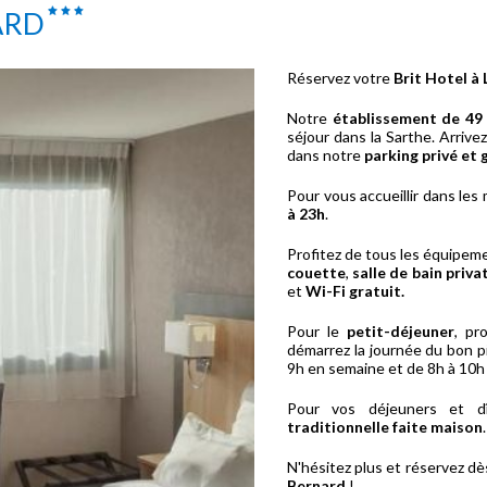
ARD
Réservez votre
Brit Hotel à
Notre
établissement de 4
séjour dans la Sarthe. Arrive
dans notre
parking privé et 
Pour vous accueillir dans les 
à 23h
.
Profitez de tous les équipem
couette
,
salle de bain priva
et
Wi-Fi gratuit.
Pour le
petit-déjeuner
, pr
démarrez la journée du bon p
9h en semaine et de 8h à 10h
Pour vos déjeuners et d
traditionnelle faite maison
.
N'hésitez plus et réservez d
Bernard
!